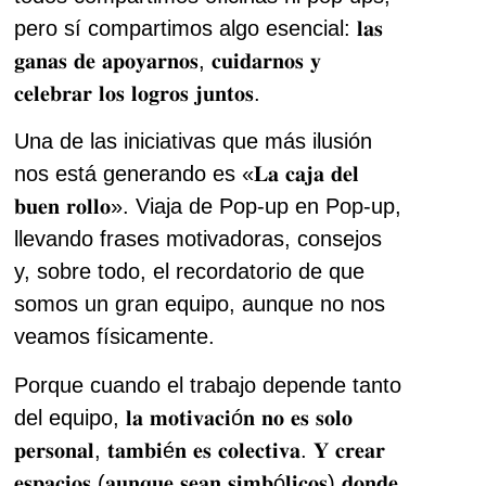
pero sí compartimos algo esencial: 𝐥𝐚𝐬
𝐠𝐚𝐧𝐚𝐬 𝐝𝐞 𝐚𝐩𝐨𝐲𝐚𝐫𝐧𝐨𝐬, 𝐜𝐮𝐢𝐝𝐚𝐫𝐧𝐨𝐬 𝐲
𝐜𝐞𝐥𝐞𝐛𝐫𝐚𝐫 𝐥𝐨𝐬 𝐥𝐨𝐠𝐫𝐨𝐬 𝐣𝐮𝐧𝐭𝐨𝐬.
Una de las iniciativas que más ilusión
nos está generando es «𝐋𝐚 𝐜𝐚𝐣𝐚 𝐝𝐞𝐥
𝐛𝐮𝐞𝐧 𝐫𝐨𝐥𝐥𝐨». Viaja de Pop-up en Pop-up,
llevando frases motivadoras, consejos
y, sobre todo, el recordatorio de que
somos un gran equipo, aunque no nos
veamos físicamente.
Porque cuando el trabajo depende tanto
del equipo, 𝐥𝐚 𝐦𝐨𝐭𝐢𝐯𝐚𝐜𝐢ó𝐧 𝐧𝐨 𝐞𝐬 𝐬𝐨𝐥𝐨
𝐩𝐞𝐫𝐬𝐨𝐧𝐚𝐥, 𝐭𝐚𝐦𝐛𝐢é𝐧 𝐞𝐬 𝐜𝐨𝐥𝐞𝐜𝐭𝐢𝐯𝐚. 𝐘 𝐜𝐫𝐞𝐚𝐫
𝐞𝐬𝐩𝐚𝐜𝐢𝐨𝐬 (𝐚𝐮𝐧𝐪𝐮𝐞 𝐬𝐞𝐚𝐧 𝐬𝐢𝐦𝐛ó𝐥𝐢𝐜𝐨𝐬) 𝐝𝐨𝐧𝐝𝐞