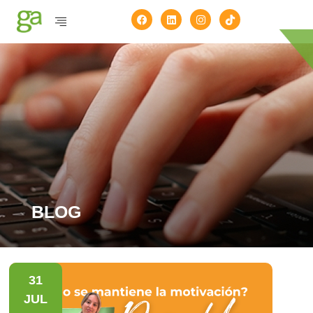
BLOG
31
JUL