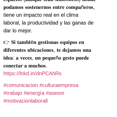
𝐩𝐨𝐝𝐚𝐦𝐨𝐬 𝐬𝐨𝐬𝐭𝐞𝐧𝐞𝐫𝐧𝐨𝐬 𝐞𝐧𝐭𝐫𝐞 𝐜𝐨𝐦𝐩𝐚ñ𝐞𝐫𝐨𝐬,
tiene un impacto real en el clima
laboral, la productividad y las ganas de
dar lo mejor.
👉 𝐒𝐢 𝐭𝐚𝐦𝐛𝐢é𝐧 𝐠𝐞𝐬𝐭𝐢𝐨𝐧𝐚𝐬 𝐞𝐪𝐮𝐢𝐩𝐨𝐬 𝐞𝐧
𝐝𝐢𝐟𝐞𝐫𝐞𝐧𝐭𝐞𝐬 𝐮𝐛𝐢𝐜𝐚𝐜𝐢𝐨𝐧𝐞𝐬, 𝐭𝐞 𝐝𝐞𝐣𝐚𝐦𝐨𝐬 𝐮𝐧𝐚
𝐢𝐝𝐞𝐚: 𝐚 𝐯𝐞𝐜𝐞𝐬, 𝐮𝐧 𝐩𝐞𝐪𝐮𝐞ñ𝐨 𝐠𝐞𝐬𝐭𝐨 𝐩𝐮𝐞𝐝𝐞
𝐜𝐨𝐧𝐞𝐜𝐭𝐚𝐫 𝐚 𝐦𝐮𝐜𝐡𝐨𝐬.
https://lnkd.in/dnPCAhRs
#
comunicacion
#
culturaempresa
#
trabajo
#
energía
#
asesor
#
motivacionlaborall