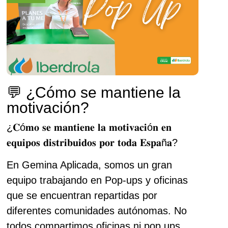
💬 ¿Cómo se mantiene la
motivación?
¿𝐂ó𝐦𝐨 𝐬𝐞 𝐦𝐚𝐧𝐭𝐢𝐞𝐧𝐞 𝐥𝐚 𝐦𝐨𝐭𝐢𝐯𝐚𝐜𝐢ó𝐧 𝐞𝐧
𝐞𝐪𝐮𝐢𝐩𝐨𝐬 𝐝𝐢𝐬𝐭𝐫𝐢𝐛𝐮𝐢𝐝𝐨𝐬 𝐩𝐨𝐫 𝐭𝐨𝐝𝐚 𝐄𝐬𝐩𝐚ñ𝐚?
En Gemina Aplicada, somos un gran
equipo trabajando en Pop-ups y oficinas
que se encuentran repartidas por
diferentes comunidades autónomas. No
todos compartimos oficinas ni pop ups,